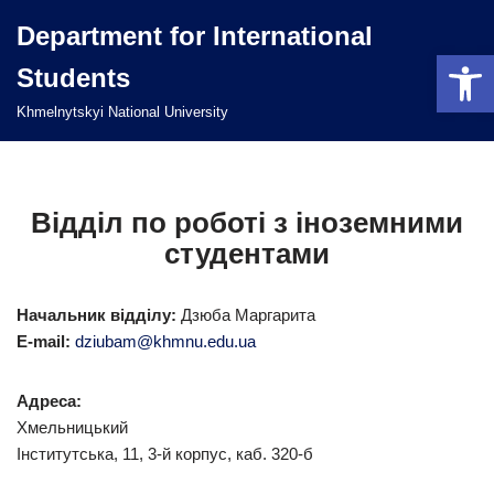
Department for International
Відкри
Перейти
Students
до
вмісту
Khmelnytskyi National University
Відділ по роботі з іноземними
студентами
Начальник відділу:
Дзюба Маргарита
E-mail:
dziubam@khmnu.edu.ua
Адреса:
Хмельницький
Інститутська, 11, 3-й корпус, каб. 320-б