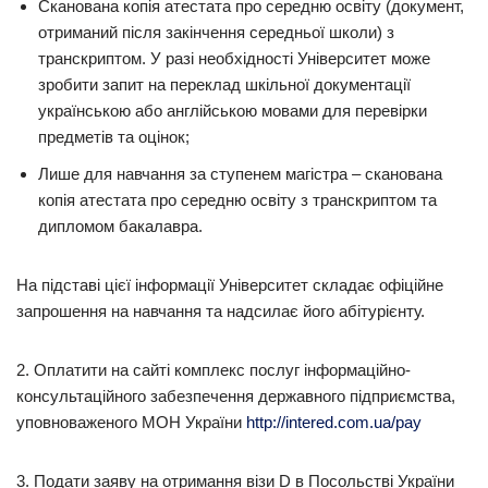
Сканована копія атестата про середню освіту (документ,
отриманий після закінчення середньої школи) з
транскриптом. У разі необхідності Університет може
зробити запит на переклад шкільної документації
українською або англійською мовами для перевірки
предметів та оцінок;
Лише для навчання за ступенем магістра – сканована
копія атестата про середню освіту з транскриптом та
дипломом бакалавра.
На підставі цієї інформації Університет складає офіційне
запрошення на навчання та надсилає його абітурієнту.
2. Оплатити на сайті комплекс послуг інформаційно-
консультаційного забезпечення державного підприємства,
уповноваженого МОН України
http://intered.com.ua/pay
3. Подати заяву на отримання візи D в Посольстві України