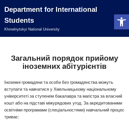
Department for International
Відкри
Перейти
Students
до
вмісту
Khmelnytskyi National University
Загальний порядок прийому
іноземних абітурієнтів
Іноземні громадяни та особи без громадянства можуть
вступати та навчатися у Хмельницькому національному
університеті за ступенем бакалавра та магістра за власний
кошт або на підставі міжурядових угод. За акредитованими
освітніми програмами (спеціальностями) навчальний процес
триває: